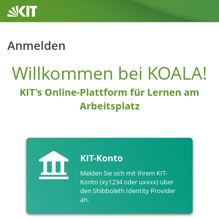
Anmelden
Willkommen bei KOALA!
KIT's Online-Plattform für Lernen am
Arbeitsplatz
KIT-Konto
Melden Sie sich mit Ihrem KIT-
Konto (xy1234 oder uxxxx) über
den Shibboleth Identity Provider
an.